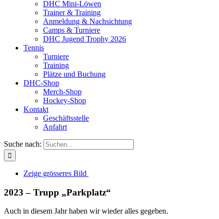
DHC Mini-Löwen
Trainer & Training
Anmeldung & Nachsichtung
Camps & Turniere
DHC Jugend Trophy 2026
Tennis
Turniere
Training
Plätze und Buchung
DHC-Shop
Merch-Shop
Hockey-Shop
Kontakt
Geschäftsstelle
Anfahrt
Suche nach:
Zeige grösseres Bild
2023 – Trupp „Parkplatz“
Auch in diesem Jahr haben wir wieder alles gegeben.