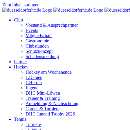
Zum Inhalt springen
Club
Vorstand & Ansprechpartner
Events
Mitgliedschaft
Gastronomie
Clubstunden
Schutzkonzept
Schadensmeldung
Partner
Hockey
Hockey am Wochenende
1.Damen
1.Herren
Jugend
DHC Mini-Löwen
Trainer & Training
Anmeldung & Nachsichtung
Camps & Turniere
DHC Jugend Trophy 2026
Tennis
Turniere
Training