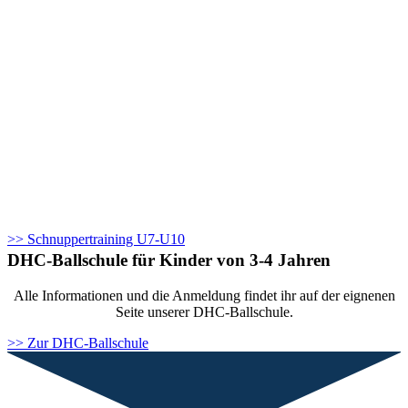
Euch. Bitte habt etwas Geduld.
Ab der U12 haben wir leider
keine Angebote
für Neuanfänger
mehr. Wer z.B. nach Düsseldorf
zieht und schon
Hockeyerfahrung hat, kann sich
auch über die Warteliste
anmelden.
Die Anmeldung erfolgt
ausschliesslich über folgenden
Link:
>> Schnuppertraining U7-U10
DHC-Ballschule für Kinder von 3-4 Jahren
Alle Informationen und die Anmeldung findet ihr auf der eignenen
Seite unserer DHC-Ballschule.
>> Zur DHC-Ballschule