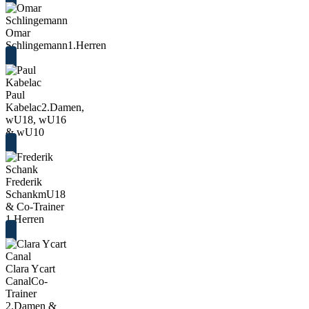
Omar
Schlingemann
1.Herren
Paul
Kabelac
2.Damen,
wU18, wU16
& wU10
Frederik
Schank
mU18
& Co-Trainer
1.Herren
Clara Ycart
Canal
Co-
Trainer
2.Damen &