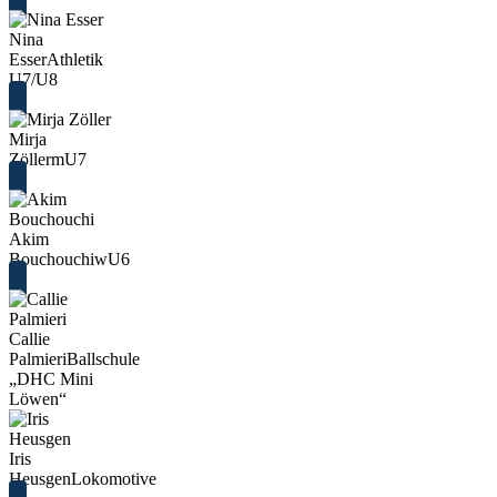
Nina
Esser
Athletik
U7/U8
Mirja
Zöller
mU7
Akim
Bouchouchi
wU6
Callie
Palmieri
Ballschule
„DHC Mini
Löwen“
Iris
Heusgen
Lokomotive