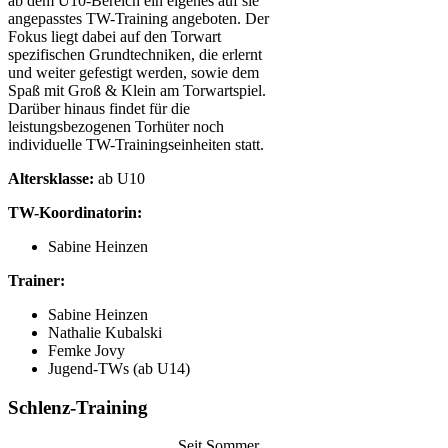
ab dem U10-Bereich ein eigenes auf sie
angepasstes TW-Training angeboten. Der
Fokus liegt dabei auf den Torwart
spezifischen Grundtechniken, die erlernt
und weiter gefestigt werden, sowie dem
Spaß mit Groß & Klein am Torwartspiel.
Darüber hinaus findet für die
leistungsbezogenen Torhüter noch
individuelle TW-Trainingseinheiten statt.
Altersklasse:
ab U10
TW-Koordinatorin:
Sabine Heinzen
Trainer:
Sabine Heinzen
Nathalie Kubalski
Femke Jovy
Jugend-TWs (ab U14)
Schlenz-Training
Seit Sommer