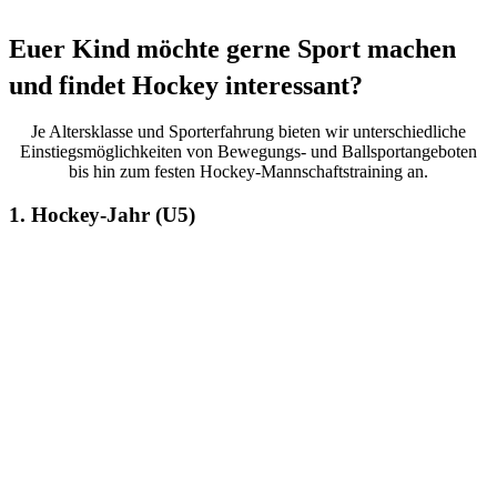
Euer Kind möchte gerne Sport machen
und findet Hockey interessant?
Je Altersklasse und Sporterfahrung bieten wir unterschiedliche
Einstiegsmöglichkeiten von Bewegungs- und Ballsportangeboten
bis hin zum festen Hockey-Mannschaftstraining an.
1. Hockey-Jahr (U5)
Alter: 5 Jahre | Kosten:
Mitgliedschaft notwendig |
Zeitraum: 1 Jahr
Im ersten Hockey-Jahr – ab 5
Jahren (U5) – werden die ersten
Pässe, Dribblings & Torschüsse
mit dem Hockeyschläger geübt.
Eine vielseitiges
Bewegungsangebot und der
Spaß am Ball bleiben aber der
Schwerpunkt des Trainings.