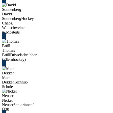
David
Sonnenberg
Hockey
Chaos,
Wildschweine
& Mosterts
Thomas
Brüll
Düsselschrubber
(Elternhockey)
Mark
Dekker
Technik-
Schule
Nickel
Neuser
Seniorinnen/
Ü30