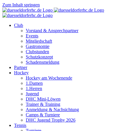
Zum Inhalt springen
Club
Vorstand & Ansprechpartner
Events
Mitgliedschaft
Gastronomie
Clubstunden
Schutzkonzept
Schadensmeldung
Partner
Hockey
Hockey am Wochenende
1.Damen
1.Herren
Jugend
DHC Mini-Löwen
Trainer & Training
Anmeldung & Nachsichtung
Camps & Turniere
DHC Jugend Trophy 2026
Tennis
Turniere