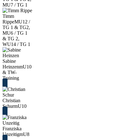
MU7 / TG 1
Timm
Rippe
MU12 /
TG 1 & TG2,
MU6 / TG 1
& TG 2,
WU14 / TG 1
Sabine
Heinzen
mU10
& TW-
Training
Christian
Schur
mU10
Franziska
Unzeitig
mU8