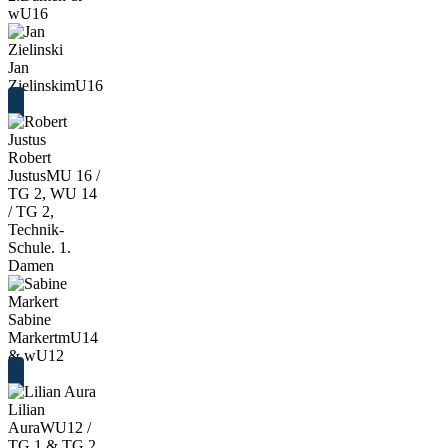
wU16
Jan
Zielinski
mU16
Robert
Justus
MU 16 /
TG 2, WU 14
/ TG 2,
Technik-
Schule. 1.
Damen
Sabine
Markert
mU14
& wU12
Lilian
Aura
WU12 /
TG 1 & TG 2,