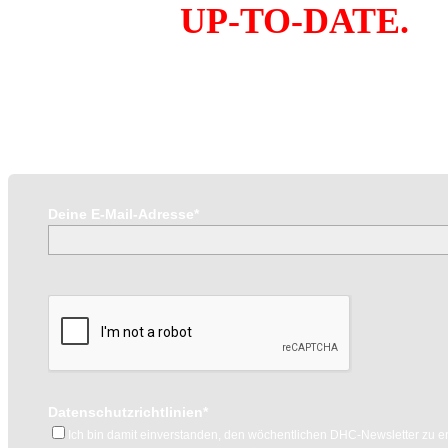
IMMER
UP-TO-DATE.
DANK DHC-
NEWSLETTER.
Deine E-Mail-Adresse*
Datenschutzrichtlinien*
Ich bin damit einverstanden, den wöchentlichen DHC-Newsletter zu er