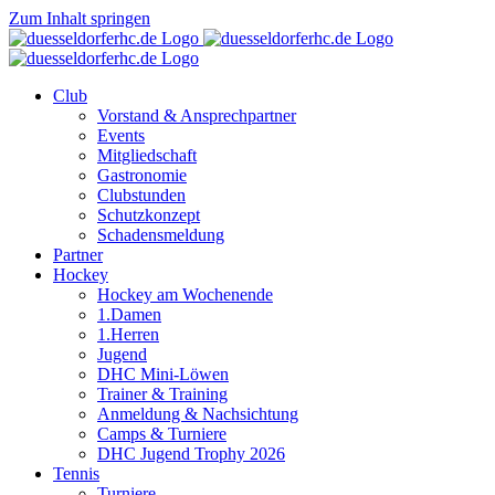
Zum Inhalt springen
Club
Vorstand & Ansprechpartner
Events
Mitgliedschaft
Gastronomie
Clubstunden
Schutzkonzept
Schadensmeldung
Partner
Hockey
Hockey am Wochenende
1.Damen
1.Herren
Jugend
DHC Mini-Löwen
Trainer & Training
Anmeldung & Nachsichtung
Camps & Turniere
DHC Jugend Trophy 2026
Tennis
Turniere