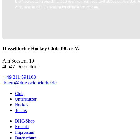
Die Newsletter-Benachrichtigungen können jederzeit abbestellt werden. W
wird, sind in den Datenschutzrichtlinien zu finden.
Düsseldorfer Hockey Club 1905 e.V.
Am Seestern 10
40547 Düsseldorf
+49 211 591103
buero@duesseldorferhc.de
Club
Unterstützer
Hockey
Tennis
DHC-Shop
Kontakt
Impressum
Datenschutz