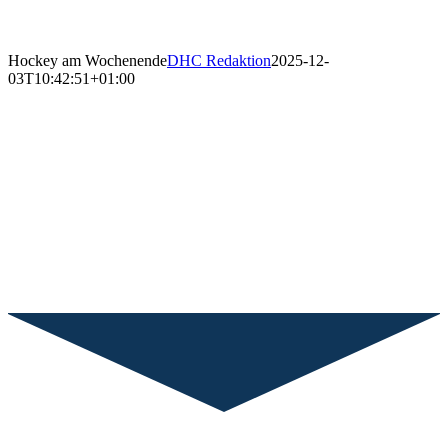
Hockey am Wochenende
DHC Redaktion
2025-12-
03T10:42:51+01:00
Wer spielt wann & wo?
Ob Jugend oder Erwachsen. Ob Bundesliga, Regionalliga oder
Verbandsliga. Alle Mannschaften sind voll im Spielbetrieb. Seht selbst,
welche Mannschaften wann und wo diese Woche auf dem
Hockeyplatz aktiv sind.
Über Unterstützung vom Spielfeldrand freuen sich sicherlich alle
Spieler und Spielerinnen, denen wir hier schon einmal viel Erfolg bei
ihren Spielen wünschen!