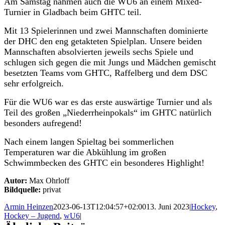
Am Samstag nahmen auch die WU6 an einem Mixed-
Turnier in Gladbach beim GHTC teil.
Mit 13 Spielerinnen und zwei Mannschaften dominierte
der DHC den eng getakteten Spielplan. Unsere beiden
Mannschaften absolvierten jeweils sechs Spiele und
schlugen sich gegen die mit Jungs und Mädchen gemischt
besetzten Teams vom GHTC, Raffelberg und dem DSC
sehr erfolgreich.
Für die WU6 war es das erste auswärtige Turnier und als
Teil des großen „Niederrheinpokals“ im GHTC natürlich
besonders aufregend!
Nach einem langen Spieltag bei sommerlichen
Temperaturen war die Abkühlung im großen
Schwimmbecken des GHTC ein besonderes Highlight!
Autor:
Max Ohrloff
Bildquelle:
privat
Armin Heinzen
2023-06-13T12:04:57+02:00
13. Juni 2023
|
Hockey
,
Hockey – Jugend
,
wU6
|