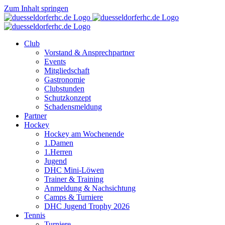
Zum Inhalt springen
Club
Vorstand & Ansprechpartner
Events
Mitgliedschaft
Gastronomie
Clubstunden
Schutzkonzept
Schadensmeldung
Partner
Hockey
Hockey am Wochenende
1.Damen
1.Herren
Jugend
DHC Mini-Löwen
Trainer & Training
Anmeldung & Nachsichtung
Camps & Turniere
DHC Jugend Trophy 2026
Tennis
Turniere