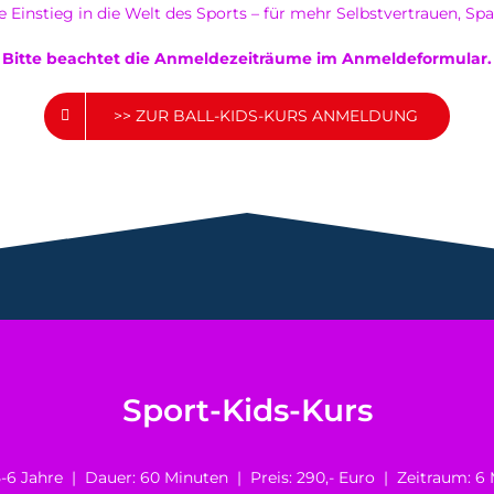
ale Einstieg in die Welt des Sports – für mehr Selbstvertrauen,
Bitte beachtet die Anmeldezeiträume im Anmeldeformular.
>> ZUR BALL-KIDS-KURS ANMELDUNG
Sport-Kids-Kurs
 5-6 Jahre | Dauer: 60 Minuten | Preis: 290,- Euro | Zeitraum: 6