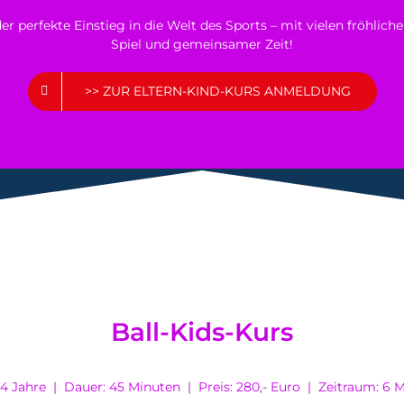
 der perfekte Einstieg in die Welt des Sports – mit vielen fröhl
Spiel und gemeinsamer Zeit!
>> ZUR ELTERN-KIND-KURS ANMELDUNG
Ball-Kids-Kurs
: 4 Jahre | Dauer: 45 Minuten | Preis: 280,- Euro | Zeitraum: 6 