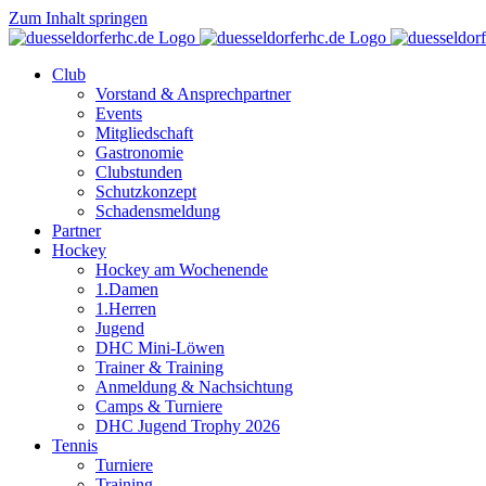
Zum Inhalt springen
Club
Vorstand & Ansprechpartner
Events
Mitgliedschaft
Gastronomie
Clubstunden
Schutzkonzept
Schadensmeldung
Partner
Hockey
Hockey am Wochenende
1.Damen
1.Herren
Jugend
DHC Mini-Löwen
Trainer & Training
Anmeldung & Nachsichtung
Camps & Turniere
DHC Jugend Trophy 2026
Tennis
Turniere
Training