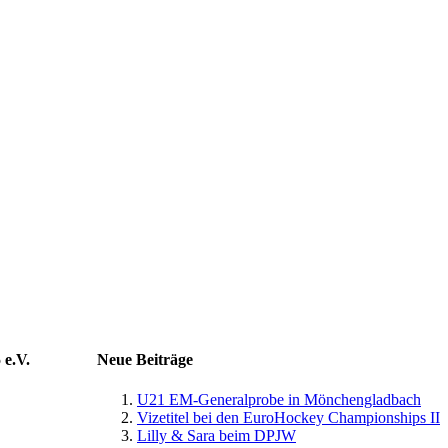
 e.V.
Neue Beiträge
U21 EM-Generalprobe in Mönchengladbach
Vizetitel bei den EuroHockey Championships II
Lilly & Sara beim DPJW