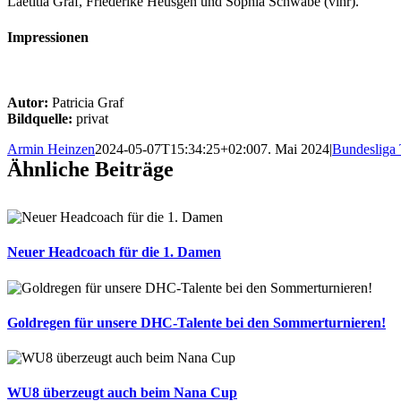
Laetitia Graf, Friederike Heusgen und Sophia Schwabe (vlnr).
Impressionen
Autor:
Patricia Graf
Bildquelle:
privat
Armin Heinzen
2024-05-07T15:34:25+02:00
7. Mai 2024
|
Bundesliga
Ähnliche Beiträge
Neuer Headcoach für die 1. Damen
Goldregen für unsere DHC-Talente bei den Sommerturnieren!
WU8 überzeugt auch beim Nana Cup