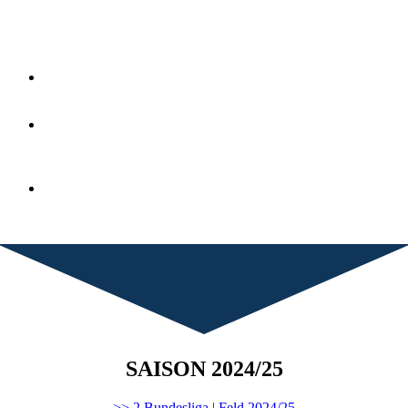
Vorstand Hockey Herren:
Deniz Kocak
EHL Achtelfinal-
Teilnahme 2008/09
Vize-Deutscher
Feldhockey-Meister
2007/08
Vize-Deutscher
Hallenhockey-Meister
2006/07
SAISON 2024/25
>> 2.Bundesliga | Feld 2024/25