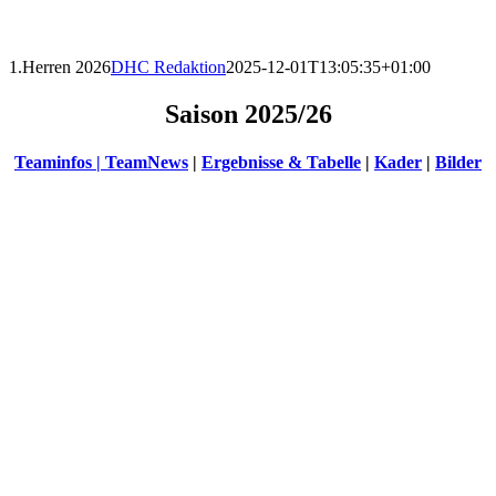
1.Herren 2026
DHC Redaktion
2025-12-01T13:05:35+01:00
Saison 2025/26
Teaminfos
| TeamNews
|
Ergebnisse & Tabelle
|
Kader
|
Bilder
TEAMINFOS
Trainer:
Dominic Giskes,
Omar
Schlingemann
&
Frederik
Schank