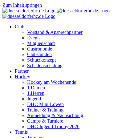
Zum Inhalt springen
Club
Vorstand & Ansprechpartner
Events
Mitgliedschaft
Gastronomie
Clubstunden
Schutzkonzept
Schadensmeldung
Partner
Hockey
Hockey am Wochenende
1.Damen
1.Herren
Jugend
DHC Mini-Löwen
Trainer & Training
Anmeldung & Nachsichtung
Camps & Turniere
DHC Jugend Trophy 2026
Tennis
Turniere