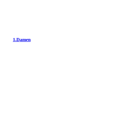
UNSERE ERWACHSENEN-TEAMS
1.Damen
2.Damen
3.Damen
Donnerstagsdamen
Teamgeister
Rockstars
Oberjä(h)rigen
Lokomotive Freitag
Hockeychaos