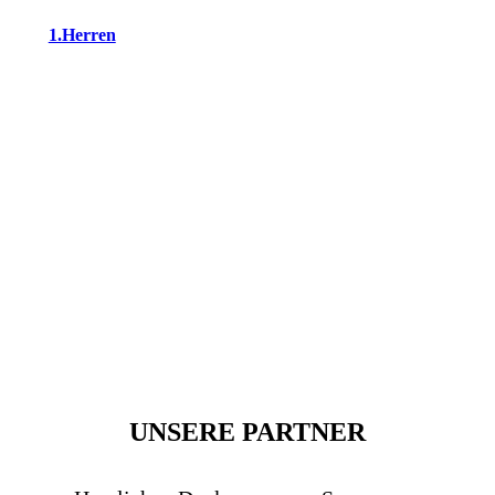
1.Herren
2.Herren
3.Herren
Mosterts
Wildschwein
Alte Herren Ü50
UNSERE PARTNER