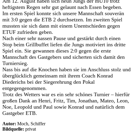
Am 12. August haben sich neun Jungs der mU10 trotz
heftigstem Regen sehr gut gelaunt nach Essen begeben.
Im ersten Spiel konnte sich unsere Mannschaft souverän
mit 3:0 gegen die ETB 2 durchsetzen. Im zweiten Spiel
mussten sie sich dann mit einem Unentschieden gegen
ETUF zufrieden geben.
Nach einer sehr nassen Pause und gestärkt durch einen
Stop beim Grillbuffet liefen die Jungs motiviert ins dritte
Spiel ein. Sie gewannen dieses 2:0 gegen die erste
Mannschaft des Gastgebers und sicherten sich damit den
Turniersieg.
Nass bis auf die Knochen haben sie im Anschluss stolz und
überglücklich gemeinsam mit ihrem Coach Konrad
Diederichs bei der Siegerehrung den Pokal
entgegengenommen.
Trotz des Wetters war es ein sehr schönes Turnier – hierfür
großen Dank an Henri, Fritz, Tim, Jonathan, Mateo, Leon,
Noe, Leopold und Paul sowie Konrad und natürlich dem
Gastgeber ETB.
Autor:
Moch, Schiffer
Bildquelle:
privat