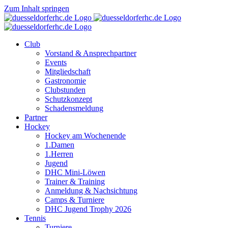
Zum Inhalt springen
Club
Vorstand & Ansprechpartner
Events
Mitgliedschaft
Gastronomie
Clubstunden
Schutzkonzept
Schadensmeldung
Partner
Hockey
Hockey am Wochenende
1.Damen
1.Herren
Jugend
DHC Mini-Löwen
Trainer & Training
Anmeldung & Nachsichtung
Camps & Turniere
DHC Jugend Trophy 2026
Tennis
Turniere