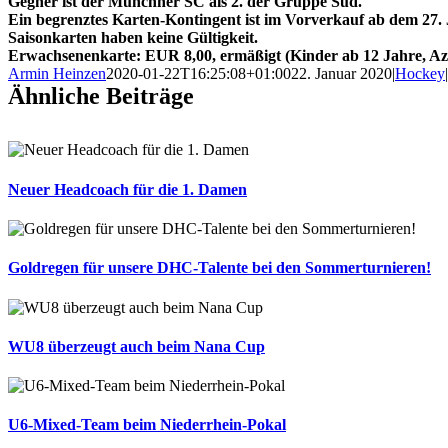
Gegner ist der Münchner SC als 2. der Gruppe Süd.
Ein begrenztes Karten-Kontingent ist im Vorverkauf ab dem 27.
Saisonkarten haben keine Gültigkeit.
Erwachsenenkarte: EUR 8,00, ermäßigt (Kinder ab 12 Jahre, Az
Armin Heinzen
2020-01-22T16:25:08+01:00
22. Januar 2020
|
Hockey
|
Ähnliche Beiträge
Neuer Headcoach für die 1. Damen
Goldregen für unsere DHC-Talente bei den Sommerturnieren!
WU8 überzeugt auch beim Nana Cup
U6-Mixed-Team beim Niederrhein-Pokal