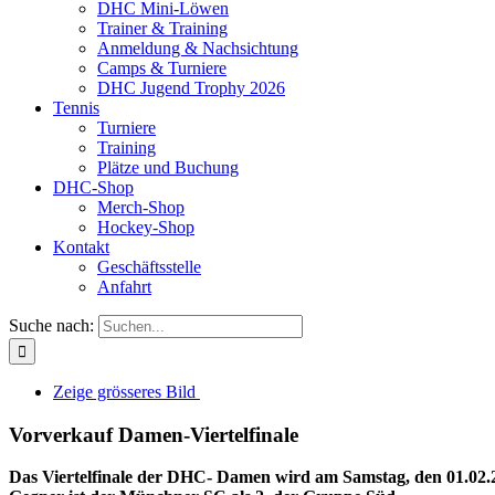
DHC Mini-Löwen
Trainer & Training
Anmeldung & Nachsichtung
Camps & Turniere
DHC Jugend Trophy 2026
Tennis
Turniere
Training
Plätze und Buchung
DHC-Shop
Merch-Shop
Hockey-Shop
Kontakt
Geschäftsstelle
Anfahrt
Suche nach:
Zeige grösseres Bild
Vorverkauf Damen-Viertelfinale
Das Viertelfinale der DHC- Damen wird am Samstag, den 01.02.