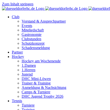
Zum Inhalt springen
Club
Vorstand & Ansprechpartner
Events
Mitgliedschaft
Gastronomie
Clubstunden
Schutzkonzept
Schadensmeldung
Partner
Hockey
Hockey am Wochenende
1.Damen
1.Herren
Jugend
DHC Mini-Löwen
Trainer & Training
Anmeldung & Nachsichtung
Camps & Turniere
DHC Jugend Trophy 2026
Tennis
Turniere
Training