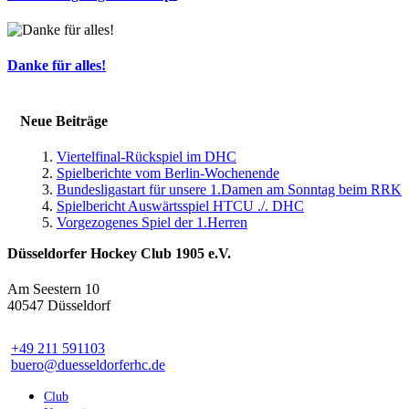
Danke für alles!
Neue Beiträge
Viertelfinal-Rückspiel im DHC
Spielberichte vom Berlin-Wochenende
Bundesligastart für unsere 1.Damen am Sonntag beim RRK
Spielbericht Auswärtsspiel HTCU ./. DHC
Vorgezogenes Spiel der 1.Herren
Düsseldorfer Hockey Club 1905 e.V.
Am Seestern 10
40547 Düsseldorf
+49 211 591103
buero@duesseldorferhc.de
Club