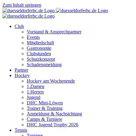
Zum Inhalt springen
Club
Vorstand & Ansprechpartner
Events
Mitgliedschaft
Gastronomie
Clubstunden
Schutzkonzept
Schadensmeldung
Partner
Hockey
Hockey am Wochenende
1.Damen
1.Herren
Jugend
DHC Mini-Löwen
Trainer & Training
Anmeldung & Nachsichtung
Camps & Turniere
DHC Jugend Trophy 2026
Tennis
Turniere