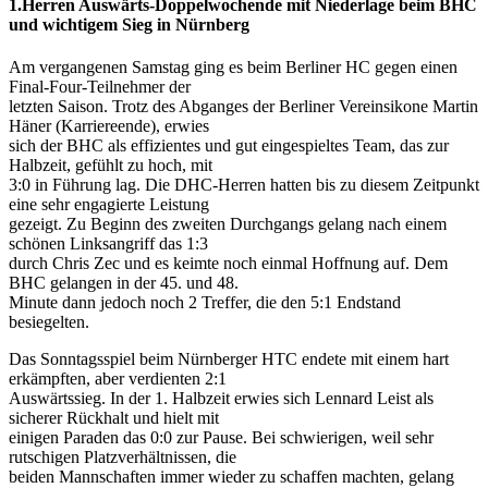
1.Herren Auswärts-Doppelwochende mit Niederlage beim BHC
und wichtigem Sieg in Nürnberg
Am vergangenen Samstag ging es beim Berliner HC gegen einen
Final-Four-Teilnehmer der
letzten Saison. Trotz des Abganges der Berliner Vereinsikone Martin
Häner (Karriereende), erwies
sich der BHC als effizientes und gut eingespieltes Team, das zur
Halbzeit, gefühlt zu hoch, mit
3:0 in Führung lag. Die DHC-Herren hatten bis zu diesem Zeitpunkt
eine sehr engagierte Leistung
gezeigt. Zu Beginn des zweiten Durchgangs gelang nach einem
schönen Linksangriff das 1:3
durch Chris Zec und es keimte noch einmal Hoffnung auf. Dem
BHC gelangen in der 45. und 48.
Minute dann jedoch noch 2 Treffer, die den 5:1 Endstand
besiegelten.
Das Sonntagsspiel beim Nürnberger HTC endete mit einem hart
erkämpften, aber verdienten 2:1
Auswärtssieg. In der 1. Halbzeit erwies sich Lennard Leist als
sicherer Rückhalt und hielt mit
einigen Paraden das 0:0 zur Pause. Bei schwierigen, weil sehr
rutschigen Platzverhältnissen, die
beiden Mannschaften immer wieder zu schaffen machten, gelang