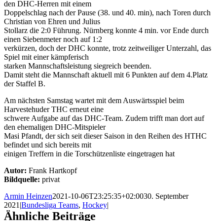
den DHC-Herren mit einem
Doppelschlag nach der Pause (38. und 40. min), nach Toren durch
Christian von Ehren und Julius
Stollarz die 2:0 Führung. Nürnberg konnte 4 min. vor Ende durch
einen Siebenmeter noch auf 1:2
verkürzen, doch der DHC konnte, trotz zeitweiliger Unterzahl, das
Spiel mit einer kämpferisch
starken Mannschaftsleistung siegreich beenden.
Damit steht die Mannschaft aktuell mit 6 Punkten auf dem 4.Platz
der Staffel B.
Am nächsten Samstag wartet mit dem Auswärtsspiel beim
Harvestehuder THC erneut eine
schwere Aufgabe auf das DHC-Team. Zudem trifft man dort auf
den ehemaligen DHC-Mitspieler
Masi Pfandt, der sich seit dieser Saison in den Reihen des HTHC
befindet und sich bereits mit
einigen Treffern in die Torschützenliste eingetragen hat
Autor:
Frank Hartkopf
Bildquelle:
privat
Armin Heinzen
2021-10-06T23:25:35+02:00
30. September
2021
|
Bundesliga Teams
,
Hockey
|
Ähnliche Beiträge