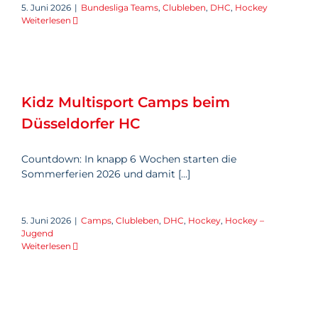
5. Juni 2026
|
Bundesliga Teams
,
Clubleben
,
DHC
,
Hockey
Weiterlesen
Kidz Multisport Camps beim
Düsseldorfer HC
Kidz Multisport Camps beim
Düsseldorfer HC
Countdown: In knapp 6 Wochen starten die
Sommerferien 2026 und damit [...]
5. Juni 2026
|
Camps
,
Clubleben
,
DHC
,
Hockey
,
Hockey –
Jugend
Weiterlesen
DHC Bus Aktion zum Final4 in
Bonn