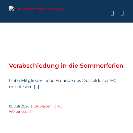
Zum
Inhalt
springen
Verabschiedung in die
Sommerferien
Verabschiedung in die Sommerferien
Liebe Mitglieder, liebe Freunde des Düsseldorfer HC,
mit diesem [...]
19. Juli 2026
|
Clubleben
,
DHC
Weiterlesen