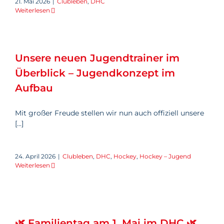
21. Mai 2026
|
Clubleben
,
DHC
Weiterlesen
Unsere neuen Jugendtrainer im
Überblick – Jugendkonzept im
Aufbau
Mit großer Freude stellen wir nun auch offiziell unsere
[...]
24. April 2026
|
Clubleben
,
DHC
,
Hockey
,
Hockey – Jugend
Weiterlesen
🌿 Familientag am 1. Mai im
DHC 🌿
🌿 Familientag am 1. Mai im DHC 🌿