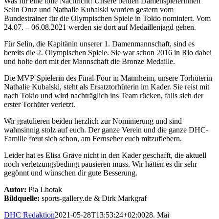
Was für eine tolle Nachricht! Unsere beiden Damenspielerinnen
Selin Oruz und Nathalie Kubalski wurden gestern vom
Bundestrainer für die Olympischen Spiele in Tokio nominiert. Vom
24.07. – 06.08.2021 werden sie dort auf Medaillenjagd gehen.
Für Selin, die Kapitänin unserer 1. Damenmannschaft, sind es
bereits die 2. Olympischen Spiele. Sie war schon 2016 in Rio dabei
und holte dort mit der Mannschaft die Bronze Medaille.
Die MVP-Spielerin des Final-Four in Mannheim, unsere Torhüterin
Nathalie Kubalski, steht als Ersatztorhüterin im Kader. Sie reist mit
nach Tokio und wird nachträglich ins Team rücken, falls sich der
erster Torhüter verletzt.
Wir gratulieren beiden herzlich zur Nominierung und sind
wahnsinnig stolz auf euch. Der ganze Verein und die ganze DHC-
Familie freut sich schon, am Fernseher euch mitzufiebern.
Leider hat es Elisa Gräve nicht in den Kader geschafft, die aktuell
noch verletzungsbedingt pausieren muss. Wir hätten es dir sehr
gegönnt und wünschen dir gute Besserung.
Autor:
Pia Lhotak
Bildquelle:
sports-gallery.de & Dirk Markgraf
DHC Redaktion
2021-05-28T13:53:24+02:00
28. Mai