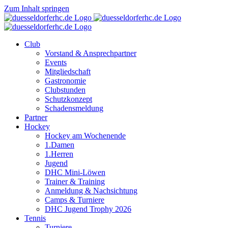
Zum Inhalt springen
Club
Vorstand & Ansprechpartner
Events
Mitgliedschaft
Gastronomie
Clubstunden
Schutzkonzept
Schadensmeldung
Partner
Hockey
Hockey am Wochenende
1.Damen
1.Herren
Jugend
DHC Mini-Löwen
Trainer & Training
Anmeldung & Nachsichtung
Camps & Turniere
DHC Jugend Trophy 2026
Tennis
Turniere