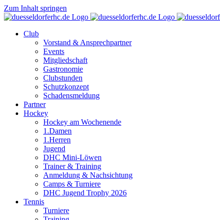
Zum Inhalt springen
Club
Vorstand & Ansprechpartner
Events
Mitgliedschaft
Gastronomie
Clubstunden
Schutzkonzept
Schadensmeldung
Partner
Hockey
Hockey am Wochenende
1.Damen
1.Herren
Jugend
DHC Mini-Löwen
Trainer & Training
Anmeldung & Nachsichtung
Camps & Turniere
DHC Jugend Trophy 2026
Tennis
Turniere
Training