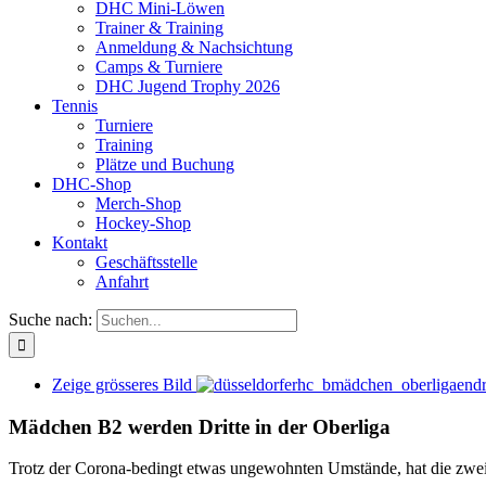
DHC Mini-Löwen
Trainer & Training
Anmeldung & Nachsichtung
Camps & Turniere
DHC Jugend Trophy 2026
Tennis
Turniere
Training
Plätze und Buchung
DHC-Shop
Merch-Shop
Hockey-Shop
Kontakt
Geschäftsstelle
Anfahrt
Suche nach:
Zeige grösseres Bild
Mädchen B2 werden Dritte in der Oberliga
Trotz der Corona-bedingt etwas ungewohnten Umstände, hat die zweit