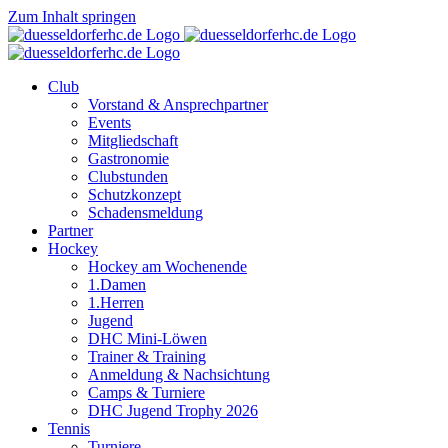
Zum Inhalt springen
Club
Vorstand & Ansprechpartner
Events
Mitgliedschaft
Gastronomie
Clubstunden
Schutzkonzept
Schadensmeldung
Partner
Hockey
Hockey am Wochenende
1.Damen
1.Herren
Jugend
DHC Mini-Löwen
Trainer & Training
Anmeldung & Nachsichtung
Camps & Turniere
DHC Jugend Trophy 2026
Tennis
Turniere