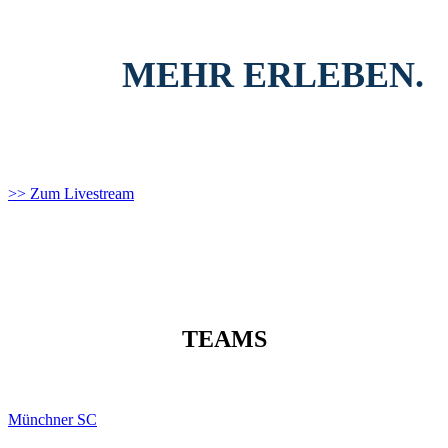
Deutsche Hallenmeisterschaft der weiblichen U14 im Livestream.
LIVE
MEHR ERLEBEN.
JETZT EINSCHALTEN.
>> Zum Livestream
TEAMS
Münchner SC