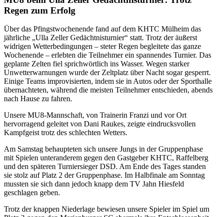
Regen zum Erfolg
Über das Pfingstwochenende fand auf dem KHTC Mülheim das
jährliche „Ulla Zeller Gedächtnisturnier“ statt. Trotz der äußerst
widrigen Wetterbedingungen – steter Regen begleitete das ganze
Wochenende – erlebten die Teilnehmer ein spannendes Turnier. Das
geplante Zelten fiel sprichwörtlich ins Wasser. Wegen starker
Unwetterwarnungen wurde der Zeltplatz über Nacht sogar gesperrt.
Einige Teams improvisierten, indem sie in Autos oder der Sporthalle
übernachteten, während die meisten Teilnehmer entschieden, abends
nach Hause zu fahren.
Unsere MU8-Mannschaft, von Trainerin Franzi und vor Ort
hervorragend geleitet von Dani Raukes, zeigte eindrucksvollen
Kampfgeist trotz des schlechten Wetters.
Am Samstag behaupteten sich unsere Jungs in der Gruppenphase
mit Spielen unteranderem gegen den Gastgeber KHTC, Raffelberg
und den späteren Turniersieger DSD. Am Ende des Tages standen
sie stolz auf Platz 2 der Gruppenphase. Im Halbfinale am Sonntag
mussten sie sich dann jedoch knapp dem TV Jahn Hiesfeld
geschlagen geben.
Trotz der knappen Niederlage bewiesen unsere Spieler im Spiel um