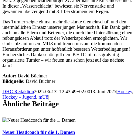
Platz 3 gegen den Marienburger SC abermals ihre Entschlossenheit.
In dieser „Wasserschlacht“ bewiesen sie Nervenstärke und
gewannen überzeugend mit 3-1 bei strömendem Regen.
Das Turnier zeigte einmal mehr die starke Gemeinschaft und den
unermüdlichen Einsatz unserer jungen Mannschaft. Ein Dank geht
auch an alle Eltern und Betreuer, die durch ihre Unterstützung einen
reibungslosen Ablauf trotz der Wetterkapriolen ermöglichten. Wir
sind stolz auf unsere MU8 und freuen uns auf die kommenden
Herausforderungen unter hoffentlich besseren Wetterbedingungen!
Ein herzliches Dankeschön gilt dem KHTC für das großartig
organisierte Turnier – wir freuen uns schon jetzt auf das nächste
Jahr!
Autor:
David Büchner
Bildquelle:
David Büchner
DHC Redaktion
2025-06-13T12:43:49+02:00
13. Juni 2025
|
Hockey
,
Hockey – Jugend
,
mU8
|
Ähnliche Beiträge
Neuer Headcoach für die 1. Damen