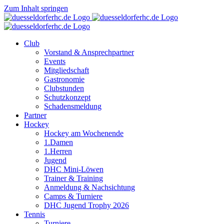
Zum Inhalt springen
Club
Vorstand & Ansprechpartner
Events
Mitgliedschaft
Gastronomie
Clubstunden
Schutzkonzept
Schadensmeldung
Partner
Hockey
Hockey am Wochenende
1.Damen
1.Herren
Jugend
DHC Mini-Löwen
Trainer & Training
Anmeldung & Nachsichtung
Camps & Turniere
DHC Jugend Trophy 2026
Tennis
Turniere