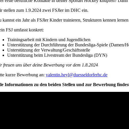
er erste berufliche Kontakte in deiner Sportart Hockey knüpfen? Dann 
r stellen zum 1.9.2024 zwei FSJler im DHC ein.
 kannst ein Jahr als FSJler Kinder trainieren, Strukturen kennen lerne
in FSJ umfasst konkret:
Trainingsarbeit mit Kindern und Jugendlichen
Unterstützung der Durchführung der Bundesliga-Spiele (Damen/H
Unterstützung der Verwaltung/Geschäftsstelle
Unterstützung beim Livestream der Bundesliga (DYN)
r freuen uns über deine Bewerbung vor dem 1.8.2024
tte kurze Bewerbung an:
valentin.heyl@duesseldorferhc.de
le Informationen zu den beiden Stellen und zur Bewerbung findes