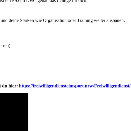
ist ein FSJ im DHC genau das richtige für dich.
n und deine Stärken wie Organisation oder Training weiter ausbauen.
erren)
t du hier:
https://freiwilligendiensteimsport.nrw/Freiwilligendiens