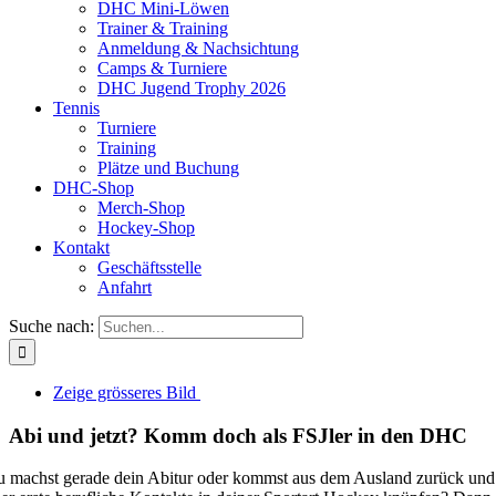
DHC Mini-Löwen
Trainer & Training
Anmeldung & Nachsichtung
Camps & Turniere
DHC Jugend Trophy 2026
Tennis
Turniere
Training
Plätze und Buchung
DHC-Shop
Merch-Shop
Hockey-Shop
Kontakt
Geschäftsstelle
Anfahrt
Suche nach:
Zeige grösseres Bild
Abi und jetzt? Komm doch als FSJler in den DHC
 machst gerade dein Abitur oder kommst aus dem Ausland zurück und we