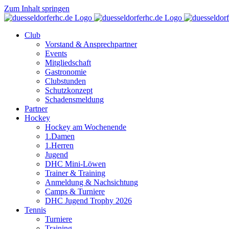
Zum Inhalt springen
Club
Vorstand & Ansprechpartner
Events
Mitgliedschaft
Gastronomie
Clubstunden
Schutzkonzept
Schadensmeldung
Partner
Hockey
Hockey am Wochenende
1.Damen
1.Herren
Jugend
DHC Mini-Löwen
Trainer & Training
Anmeldung & Nachsichtung
Camps & Turniere
DHC Jugend Trophy 2026
Tennis
Turniere
Training