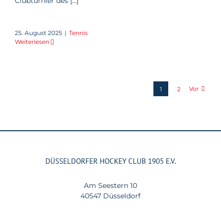
Clubturnier des [...]
25. August 2025
|
Tennis
Weiterlesen
Vor
1
2
DÜSSELDORFER HOCKEY CLUB 1905 E.V.
Am Seestern 10
40547 Düsseldorf