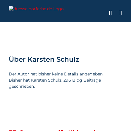
Zum
Inhalt
springen
Über
Karsten Schulz
Der Autor hat bisher keine Details angegeben.
Bisher hat Karsten Schulz, 296 Blog Beiträge
geschrieben.
EF: Sportcamps für Kids und
Sprachreisen für alle