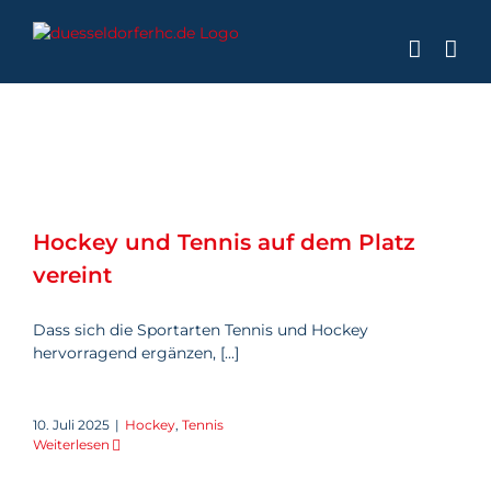
Zum
Inhalt
springen
Hockey und Tennis auf dem
Platz vereint
Hockey und Tennis auf dem Platz
vereint
Dass sich die Sportarten Tennis und Hockey
hervorragend ergänzen, [...]
10. Juli 2025
|
Hockey
,
Tennis
Weiterlesen