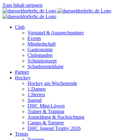
Zum Inhalt springen
Club
Vorstand & Ansprechpartner
Events
Mitgliedschaft
Gastronomie
Clubstunden
Schutzkonzept
Schadensmeldung
Partner
Hockey
Hockey am Wochenende
1.Damen
1.Herren
Jugend
DHC Mini-Löwen
Trainer & Training
Anmeldung & Nachsichtung
Camps & Turniere
DHC Jugend Trophy 2026
Tennis
Turniere