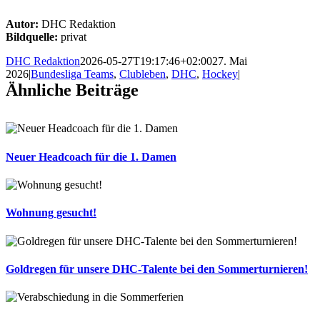
Autor:
DHC Redaktion
Bildquelle:
privat
DHC Redaktion
2026-05-27T19:17:46+02:00
27. Mai
2026
|
Bundesliga Teams
,
Clubleben
,
DHC
,
Hockey
|
Ähnliche Beiträge
Neuer Headcoach für die 1. Damen
Wohnung gesucht!
Goldregen für unsere DHC-Talente bei den Sommerturnieren!