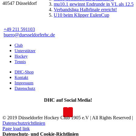
40547 Düsseldorf
mu10.1 gewinnt Endrunde in VL als 12.5
Verbandsliga Halbfinale erreicht!
U10 beim Klipper EulenCup
+49 211 591103
buero@duesseldorferhc.de
Club
Unterstützer
Hockey
Tennis
DHC-Shop
Kontakt
Impressum
Datenschutz
DHC auf Social Media!
© 2019 Düsseldorfer Hockey Club 1905 e.V | All Rights Reserved |
Datenschutzrichtlinien
Page load link
Datenschutz- und Cookie-Richtlinien