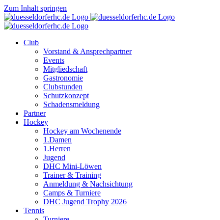
Zum Inhalt springen
Club
Vorstand & Ansprechpartner
Events
Mitgliedschaft
Gastronomie
Clubstunden
Schutzkonzept
Schadensmeldung
Partner
Hockey
Hockey am Wochenende
1.Damen
1.Herren
Jugend
DHC Mini-Löwen
Trainer & Training
Anmeldung & Nachsichtung
Camps & Turniere
DHC Jugend Trophy 2026
Tennis
Turniere