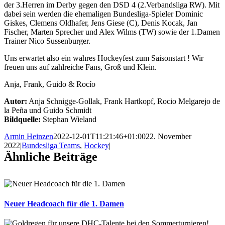
der 3.Herren im Derby gegen den DSD 4 (2.Verbandsliga RW). Mit
dabei sein werden die ehemaligen Bundesliga-Spieler Dominic
Giskes, Clemens Oldhafer, Jens Giese (C), Denis Kocak, Jan
Fischer, Marten Sprecher und Alex Wilms (TW) sowie der 1.Damen
Trainer Nico Sussenburger.
Uns erwartet also ein wahres Hockeyfest zum Saisonstart ! Wir
freuen uns auf zahlreiche Fans, Groß und Klein.
Anja, Frank, Guido & Rocío
Autor:
Anja Schnigge-Gollak, Frank Hartkopf, Rocio Melgarejo de
la Peña und Guido Schmidt
Bildquelle:
Stephan Wieland
Armin Heinzen
2022-12-01T11:21:46+01:00
22. November
2022
|
Bundesliga Teams
,
Hockey
|
Ähnliche Beiträge
Neuer Headcoach für die 1. Damen