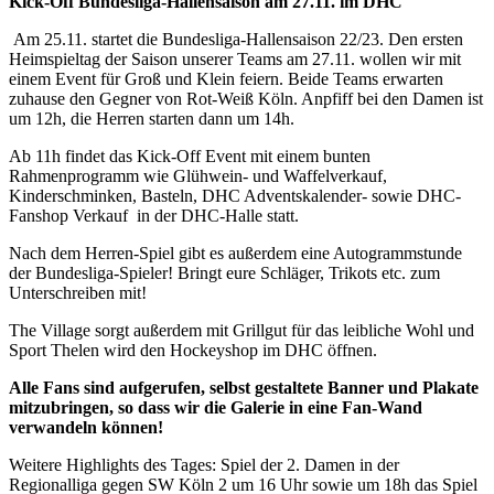
Kick-Off Bundesliga-Hallensaison am 27.11. im DHC
Am 25.11. startet die Bundesliga-Hallensaison 22/23. Den ersten
Heimspieltag der Saison unserer Teams am 27.11. wollen wir mit
einem Event für Groß und Klein feiern. Beide Teams erwarten
zuhause den Gegner von Rot-Weiß Köln. Anpfiff bei den Damen ist
um 12h, die Herren starten dann um 14h.
Ab 11h findet das Kick-Off Event mit einem bunten
Rahmenprogramm wie Glühwein- und Waffelverkauf,
Kinderschminken, Basteln, DHC Adventskalender- sowie DHC-
Fanshop Verkauf in der DHC-Halle statt.
Nach dem Herren-Spiel gibt es außerdem eine Autogrammstunde
der Bundesliga-Spieler! Bringt eure Schläger, Trikots etc. zum
Unterschreiben mit!
The Village sorgt außerdem mit Grillgut für das leibliche Wohl und
Sport Thelen wird den Hockeyshop im DHC öffnen.
Alle Fans sind aufgerufen, selbst gestaltete Banner und Plakate
mitzubringen, so dass wir die Galerie in eine Fan-Wand
verwandeln können!
Weitere Highlights des Tages: Spiel der 2. Damen in der
Regionalliga gegen SW Köln 2 um 16 Uhr sowie um 18h das Spiel