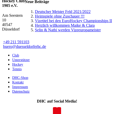
Hockey Club
Neue Beiträge
1905 e.V.
Deutscher Meister Feld 2021/2022
Am Seestern
Heimspiele ohne Zuschauer !!!
10
Vizetitel bei den EuroHockey Championships II
40547
Herzlich willkommen Maike & Clara
Düsseldorf
Selin & Nathi werden Vizeeuropameister
+49 211 591103
buero@duesseldorferhc.de
Club
Unterstützer
Hockey
Tennis
DHC-Shop
Kontakt
Impressum
Datenschutz
DHC auf Social Media!