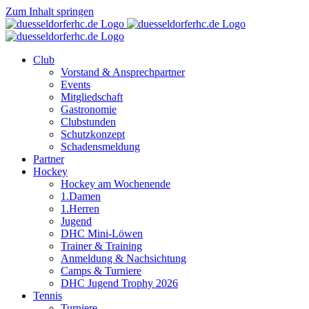
Zum Inhalt springen
Club
Vorstand & Ansprechpartner
Events
Mitgliedschaft
Gastronomie
Clubstunden
Schutzkonzept
Schadensmeldung
Partner
Hockey
Hockey am Wochenende
1.Damen
1.Herren
Jugend
DHC Mini-Löwen
Trainer & Training
Anmeldung & Nachsichtung
Camps & Turniere
DHC Jugend Trophy 2026
Tennis
Turniere